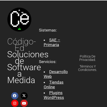
Sistemas:
Código-
SAE –
Primaria
Ed
Soluciones
Política De
de
Privacidad.
Servicios:
Software
Términos Y
Condiciones.
a
Desarrollo
Web
Medida
Tiendas
Online
Plugins
WordPress