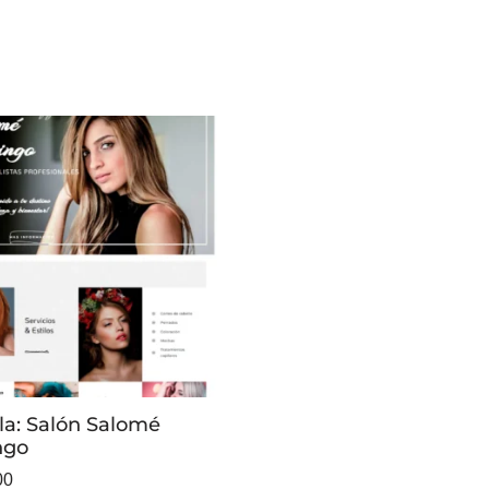
lla: Salón Salomé
ngo
00