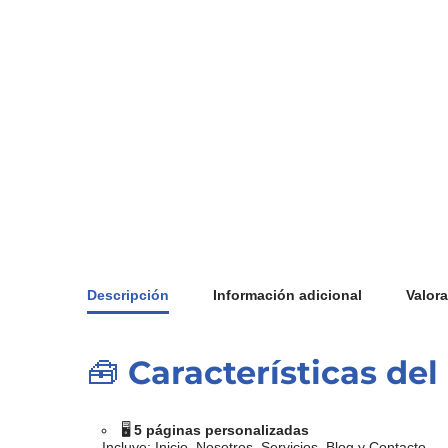
Descripción
Información adicional
Valora
🧰
Características de
🖥️
5 páginas personalizadas
Incluye: Inicio, Nosotros, Servicios, Blog y Contacto.