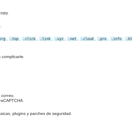
copy.
.
,
,
,
,
,
,
,
,
,
org
.top
.click
.link
.xyz
.net
.cloud
.pro
.info
.b
 complicarte.
 correo.
n reCAPTCHA.
ásicas, plugins y parches de seguridad.