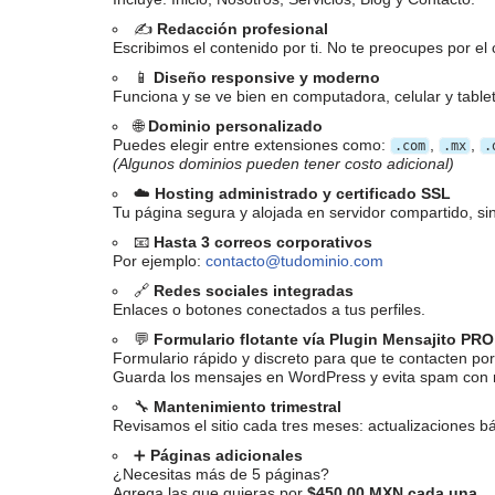
✍️
Redacción profesional
Escribimos el contenido por ti. No te preocupes por el 
📱
Diseño responsive y moderno
Funciona y se ve bien en computadora, celular y tablet
🌐
Dominio personalizado
Puedes elegir entre extensiones como:
,
,
.com
.mx
.
(Algunos dominios pueden tener costo adicional)
☁️
Hosting administrado y certificado SSL
Tu página segura y alojada en servidor compartido, sin
📧
Hasta 3 correos corporativos
Por ejemplo:
contacto@tudominio.com
🔗
Redes sociales integradas
Enlaces o botones conectados a tus perfiles.
💬
Formulario flotante vía Plugin Mensajito PRO
Formulario rápido y discreto para que te contacten por
Guarda los mensajes en WordPress y evita spam co
🔧
Mantenimiento trimestral
Revisamos el sitio cada tres meses: actualizaciones b
➕
Páginas adicionales
¿Necesitas más de 5 páginas?
Agrega las que quieras por
$450.00 MXN cada una
.